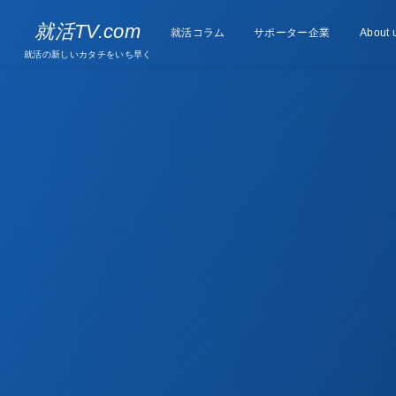
Supporter
就活TV.com
就活コラム
Column
サポーター企業
About 
companies
就活の新しいカタチをいち早く