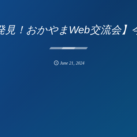
発見！おかやまWeb交流会】
June
21
,
2024