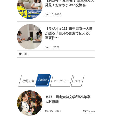
【2026年・夏開催!】企業魅力大
発見！おかやまWeb交流会
Jun 16, 2026
【ラジオ＃11】田中麻衣〜人事
が語る「自分の言葉で伝える」
重要性〜
Jun 1, 2026
31
Picks!
月間人気
カテゴリー
タグ
＃43 岡山大学文学部/26年卒
大村彩華
Mar 27, 2026
847 views