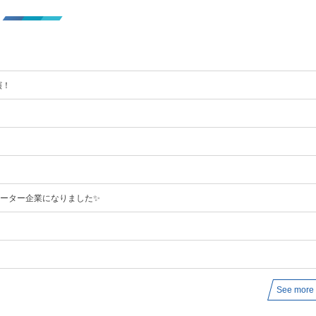
】
演！
ポーター企業になりました✨
See more