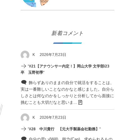
新着コメント
K
2026年7月23日
"
#21【アナウンサー内定！】岡山大学 文学部/23
卒 玉野初季
"
飾らずありのままの自分で就活をすることは、
実は一番難しいことなのかなと感じました。自分ら
しさとは何なのかをしっかりと分析してから面接に
挑むことも大切だなと思いま...
K
2026年7月23日
"
#28 中川貴行 【元大手製薬会社勤務】
"
自分の思い(Will)、能力(Can)、求められるもの