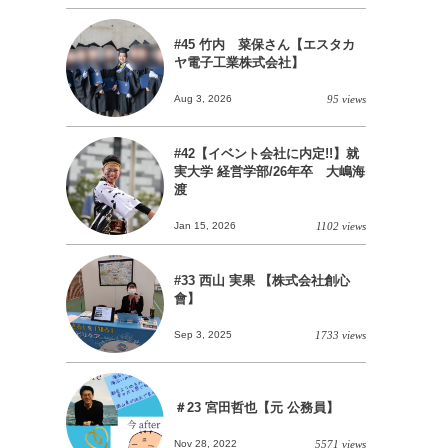
#45 竹内 菜保さん【エスタカ
ヤ電子工業株式会社】
Aug 3, 2026
95 views
#42【イベント会社に内定!!】就
実大学 経営学部/26年卒 大嶋海
渡
Jan 15, 2026
1102 views
#33 西山 実果 【株式会社創心
會】
Sep 3, 2025
1733 views
＃23 宮田哲也【元 公務員】
Nov 28, 2022
5571 views