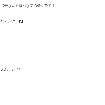
出来ない✨特別な交流会✨です！
加ください🙌
し込みください！