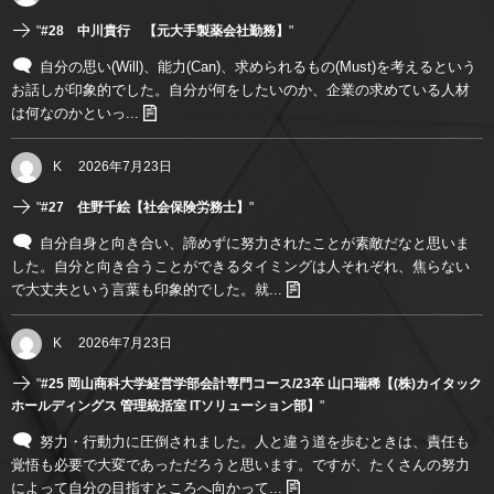
"
#28 中川貴行 【元大手製薬会社勤務】
"
自分の思い(Will)、能力(Can)、求められるもの(Must)を考えるという
お話しが印象的でした。自分が何をしたいのか、企業の求めている人材
は何なのかといっ...
K
2026年7月23日
"
#27 住野千絵【社会保険労務士】
"
自分自身と向き合い、諦めずに努力されたことが素敵だなと思いま
した。自分と向き合うことができるタイミングは人それぞれ、焦らない
で大丈夫という言葉も印象的でした。就...
K
2026年7月23日
"
#25 岡山商科大学経営学部会計専門コース/23卒 山口瑞稀【(株)カイタック
ホールディングス 管理統括室 ITソリューション部】
"
努力・行動力に圧倒されました。人と違う道を歩むときは、責任も
覚悟も必要で大変であっただろうと思います。ですが、たくさんの努力
によって自分の目指すところへ向かって...