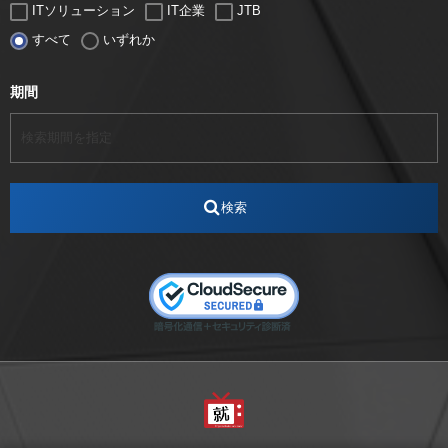
ITソリューション
IT企業
JTB
すべて
いずれか
LUGZ ENTERTAINMENT
Lugz&Jera
MBA
SE
serio
TCC
Web交流会
Web説明会
web面接
期間
アート
アイスダンス選手
アステラス製薬
アナウンサー
アナウンサー内定
アパレル
インターンシップ
インフルエンサー
うらじゃ
検索
エスタカヤ
えすたかや
エスタカヤ電子工業
エンジニア
エンジニアリング
おかやまWeb交流会
おしゃれ
オンライン
カイタック
キーエンス
キーエンス流性弱説経営
キーエンス解剖
キャリアチェンジ
クリスマス
コンセプトシナジー
サッカー
サ活
システムエンジニア
ズーム配信
セリオ株式会社
セレクトショップ
ダンサー
デザイン
テレビ
テレビせとうち
テレビマン
テレビ局