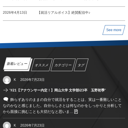
2026年4月13日
【就活リアルボイス】絶賛配信中♪
See more
新着レビュー
オススメ
カテゴリー
タグ
K
2026年7月23日
"
#21【アナウンサー内定！】岡山大学 文学部/23卒 玉野初季
"
飾らずありのままの自分で就活をすることは、実は一番難しいこと
なのかなと感じました。自分らしさとは何なのかをしっかりと分析して
から面接に挑むことも大切だなと思いま...
K
2026年7月23日