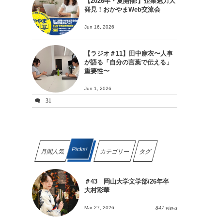
【2026年・夏開催!】企業魅力大
発見！おかやまWeb交流会
Jun 16, 2026
【ラジオ＃11】田中麻衣〜人事
が語る「自分の言葉で伝える」
重要性〜
Jun 1, 2026
31
Picks!
月間人気
カテゴリー
タグ
＃43 岡山大学文学部/26年卒
大村彩華
Mar 27, 2026
847 views