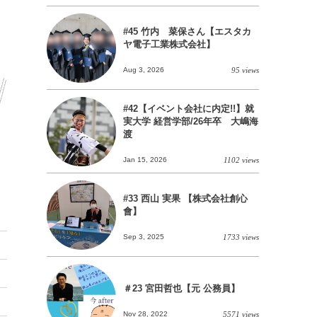
#45 竹内 菜保さん【エスタカ
ヤ電子工業株式会社】
Aug 3, 2026
95 views
#42【イベント会社に内定!!】就
実大学 経営学部/26年卒 大嶋海
渡
Jan 15, 2026
1102 views
#33 西山 実果 【株式会社創心
會】
Sep 3, 2025
1733 views
＃23 宮田哲也【元 公務員】
Nov 28, 2022
5571 views