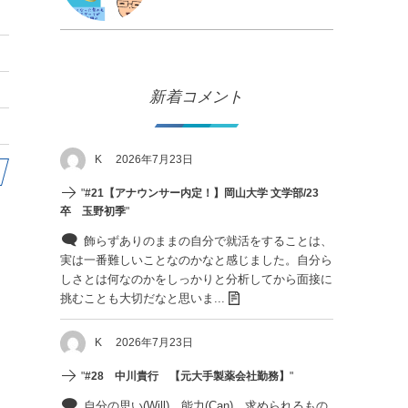
新着コメント
K
2026年7月23日
"
#21【アナウンサー内定！】岡山大学 文学部/23
卒 玉野初季
"
飾らずありのままの自分で就活をすることは、
実は一番難しいことなのかなと感じました。自分ら
しさとは何なのかをしっかりと分析してから面接に
挑むことも大切だなと思いま...
K
2026年7月23日
"
#28 中川貴行 【元大手製薬会社勤務】
"
自分の思い(Will)、能力(Can)、求められるもの