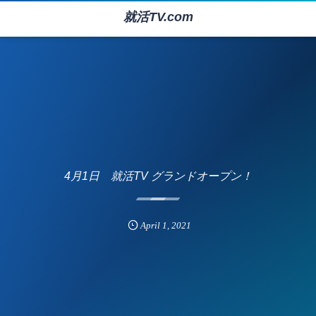
就活TV.com
4月1日 就活TV グランドオープン！
April
1
,
2021