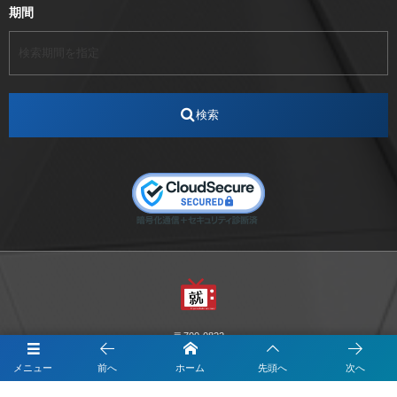
期間
アート
アイスダンス選手
アステラス製薬
アナウンサー
アナウンサー内定
アパレル
インターンシップ
インフルエンサー
うらじゃ
検索
エスタカヤ
えすたかや
エスタカヤ電子工業
エンジニア
エンジニアリング
おかやまWeb交流会
おしゃれ
オンライン
カイタック
キーエンス
キーエンス流性弱説経営
キーエンス解剖
キャリアチェンジ
クリスマス
コンセプトシナジー
サッカー
サ活
システムエンジニア
ズーム配信
セリオ株式会社
セレクトショップ
ダンサー
デザイン
テレビ
テレビせとうち
テレビマン
テレビ局
〒700-0822
ナカシマプロペラ
ナカシマプロペラ株式会社
岡山市北区表町1-10-34山陽ビル2階
メニュー
前へ
ホーム
先頭へ
次へ
Y&I Communication.LABO
ノートルダム
ノートルダム清心