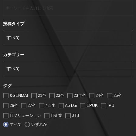
投稿タイプ
カテゴリー
タグ
&GENMAI
21卒
23卒
23年卒
24卒
25卒
26卒
27卒
4回生
Ao Dai
EPOK
IPU
ITソリューション
IT企業
JTB
すべて
いずれか
LUGZ ENTERTAINMENT
Lugz&Jera
MBA
SE
serio
TCC
Web交流会
Web説明会
web面接