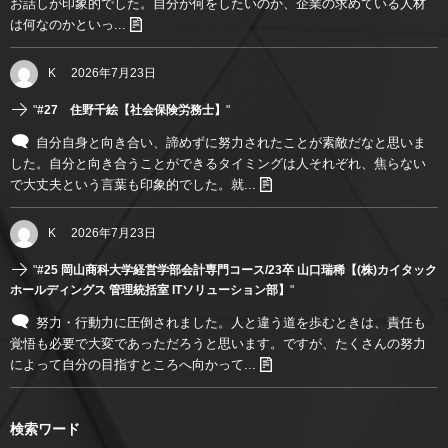
お話しが印象的でした。自分が何をしたいのか、企業の求めている人材
は何なのかといっ...
K
2026年7月23日
"
#27 住野千絵【社会保険労務士】
"
自分自身と向き合い、諦めずに努力されたことが素敵だなと思いま
した。自分と向き合うことができるタイミングは人それぞれ、焦らない
で大丈夫という言葉も印象的でした。就...
K
2026年7月23日
"
#25 岡山商科大学経営学部会計専門コース/23卒 山口瑞稀【(株)カイタック
ホールディングス 管理統括室 ITソリューション部】
"
努力・行動力に圧倒されました。人と違う道を歩むときは、責任も
覚悟も必要で大変であっただろうと思います。ですが、たくさんの努力
によって自分の目指すところへ向かって...
検索ワード