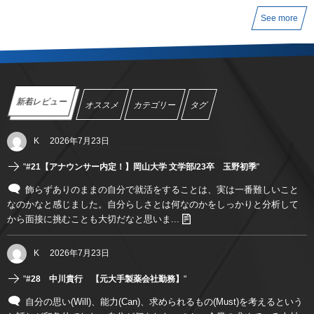
See more
新着レビュー
オススメ
カテゴリー
タグ
K
2026年7月23日
"
#21【アナウンサー内定！】岡山大学 文学部/23卒 玉野初季
"
飾らずありのままの自分で就活をすることは、実は一番難しいこと
なのかなと感じました。自分らしさとは何なのかをしっかりと分析して
から面接に挑むことも大切だなと思いま...
K
2026年7月23日
"
#28 中川貴行 【元大手製薬会社勤務】
"
自分の思い(Will)、能力(Can)、求められるもの(Must)を考えるという