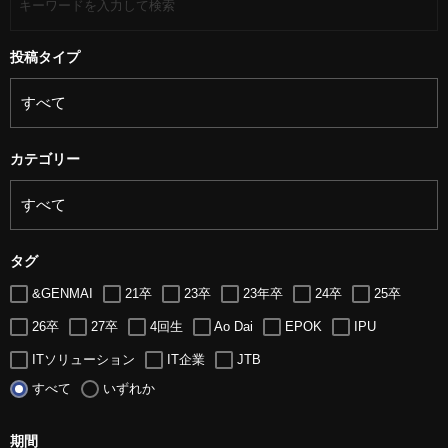
投稿タイプ
カテゴリー
タグ
&GENMAI
21卒
23卒
23年卒
24卒
25卒
26卒
27卒
4回生
Ao Dai
EPOK
IPU
ITソリューション
IT企業
JTB
すべて
いずれか
LUGZ ENTERTAINMENT
Lugz&Jera
MBA
SE
serio
TCC
Web交流会
Web説明会
web面接
期間