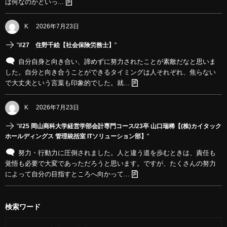
は何なのかといっ...
K
2026年7月23日
"
#27 住野千絵【社会保険労務士】
"
自分自身と向き合い、諦めずに努力されたことが素敵だなと思いま
した。自分と向き合うことができるタイミングは人それぞれ、焦らない
で大丈夫という言葉も印象的でした。就...
K
2026年7月23日
"
#25 岡山商科大学経営学部会計専門コース/23卒 山口瑞稀【(株)カイタック
ホールディングス 管理統括室 ITソリューション部】
"
努力・行動力に圧倒されました。人と違う道を歩むときは、責任も
覚悟も必要で大変であっただろうと思います。ですが、たくさんの努力
によって自分の目指すところへ向かって...
検索ワード