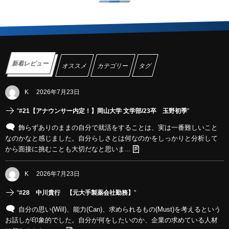
新着レビュー
オススメ
カテゴリー
タグ
K
2026年7月23日
"
#21【アナウンサー内定！】岡山大学 文学部/23卒 玉野初季
"
飾らずありのままの自分で就活をすることは、実は一番難しいこと
なのかなと感じました。自分らしさとは何なのかをしっかりと分析して
から面接に挑むことも大切だなと思いま...
K
2026年7月23日
"
#28 中川貴行 【元大手製薬会社勤務】
"
自分の思い(Will)、能力(Can)、求められるもの(Must)を考えるという
お話しが印象的でした。自分が何をしたいのか、企業の求めている人材