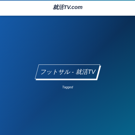
就活TV.com
フットサル - 就活TV
Tagged