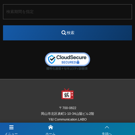
アート
アイスダンス選手
アステラス製薬
アナウンサー
アナウンサー内定
アパレル
インターンシップ
インフルエンサー
うらじゃ
検索
エスタカヤ
えすたかや
エスタカヤ電子工業
エンジニア
エンジニアリング
おかやまWeb交流会
おしゃれ
オンライン
カイタック
キーエンス
キーエンス流性弱説経営
キーエンス解剖
キャリアチェンジ
クリスマス
コンセプトシナジー
サッカー
サ活
システムエンジニア
ズーム配信
セリオ株式会社
セレクトショップ
ダンサー
デザイン
テレビ
テレビせとうち
テレビマン
テレビ局
〒700-0822
ナカシマプロペラ
ナカシマプロペラ株式会社
岡山市北区表町1-10-34山陽ビル2階
Y&I Communication.LABO
ノートルダム
ノートルダム清心
お電話でのお問合わせはこちら
ノートルダム清心女子大学
パーソナルカラー診断
メニュー
ホーム
先頭へ