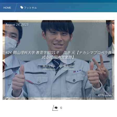
HOME
フットサル
August
24
,
2023
#24 岡山理科大学 教育学部/21卒 髙井 元【ナカシマプロペラ株
式会社 国内営業部】
就活コラム
就活now!
4776 views
6