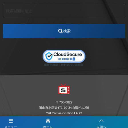
アート
アイスダンス選手
アステラス製薬
アナウンサー
アナウンサー内定
アパレル
インターンシップ
インフルエンサー
うらじゃ
検索
エスタカヤ
えすたかや
エスタカヤ電子工業
エンジニア
エンジニアリング
おかやまWeb交流会
おしゃれ
オンライン
カイタック
キーエンス
キーエンス流性弱説経営
キーエンス解剖
キャリアチェンジ
クリスマス
コンセプトシナジー
サッカー
サ活
システムエンジニア
ズーム配信
セリオ株式会社
セレクトショップ
ダンサー
デザイン
テレビ
テレビせとうち
テレビマン
テレビ局
〒700-0822
ナカシマプロペラ
ナカシマプロペラ株式会社
岡山市北区表町1-10-34山陽ビル2階
Y&I Communication.LABO
ノートルダム
ノートルダム清心
お電話でのお問合わせはこちら
ノートルダム清心女子大学
パーソナルカラー診断
メニュー
ホーム
先頭へ