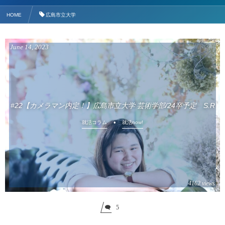
HOME
広島市立大学
June
14
,
2023
#22【カメラマン内定！】広島市立大学 芸術学部/24卒予定 S.R
就活コラム
就活now!
4162 views
5