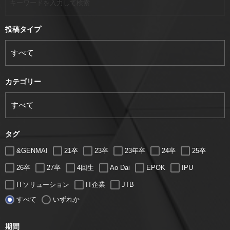
投稿タイプ
カテゴリー
タグ
&GENMAI
21卒
23卒
23年卒
24卒
25卒
26卒
27卒
4回生
Ao Dai
EPOK
IPU
ITソリューション
IT企業
JTB
すべて
いずれか
LUGZ ENTERTAINMENT
Lugz&Jera
MBA
SE
serio
TCC
Web交流会
Web説明会
web面接
期間