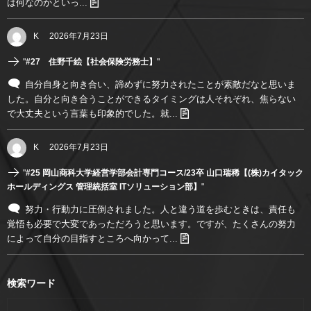
は何なのかといっ...
K
2026年7月23日
"
#27 住野千絵【社会保険労務士】
"
自分自身と向き合い、諦めずに努力されたことが素敵だなと思いま
した。自分と向き合うことができるタイミングは人それぞれ、焦らない
で大丈夫という言葉も印象的でした。就...
K
2026年7月23日
"
#25 岡山商科大学経営学部会計専門コース/23卒 山口瑞稀【(株)カイタック
ホールディングス 管理統括室 ITソリューション部】
"
努力・行動力に圧倒されました。人と違う道を歩むときは、責任も
覚悟も必要で大変であっただろうと思います。ですが、たくさんの努力
によって自分の目指すところへ向かって...
検索ワード