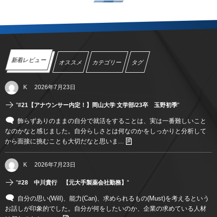
新着レビュー
オススメ
カテゴリー
タグ
K
2026年7月23日
"
#21【アナウンサー内定！】岡山大学 文学部/23卒 玉野初季
"
飾らずありのままの自分で就活をすることは、実は一番難しいこと
なのかなと感じました。自分らしさとは何なのかをしっかりと分析して
から面接に挑むことも大切だなと思いま...
K
2026年7月23日
"
#28 中川貴行 【元大手製薬会社勤務】
"
自分の思い(Will)、能力(Can)、求められるもの(Must)を考えるという
お話しが印象的でした。自分が何をしたいのか、企業の求めている人材