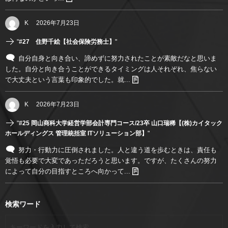
K
2026年7月23日
"
#27 住野千絵【社会保険労務士】
"
自分自身と向き合い、諦めずに努力されたことが素敵だなと思いま
した。自分と向き合うことができるタイミングは人それぞれ、焦らない
で大丈夫という言葉も印象的でした。就...
K
2026年7月23日
"
#25 岡山商科大学経営学部会計専門コース/23卒 山口瑞稀【(株)カイタック
ホールディングス 管理統括室 ITソリューション部】
"
努力・行動力に圧倒されました。人と違う道を歩むときは、責任も
覚悟も必要で大変であっただろうと思います。ですが、たくさんの努力
によって自分の目指すところへ向かって...
検索ワード