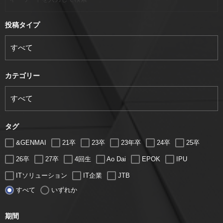
投稿タイプ
カテゴリー
タグ
&GENMAI
21卒
23卒
23年卒
24卒
25卒
26卒
27卒
4回生
Ao Dai
EPOK
IPU
ITソリューション
IT企業
JTB
すべて
いずれか
LUGZ ENTERTAINMENT
Lugz&Jera
MBA
SE
serio
TCC
Web交流会
Web説明会
web面接
期間