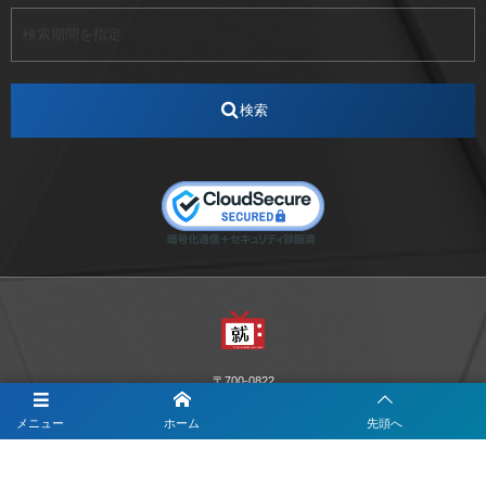
アート
アイスダンス選手
アステラス製薬
アナウンサー
アナウンサー内定
アパレル
インターンシップ
インフルエンサー
うらじゃ
検索
エスタカヤ
えすたかや
エスタカヤ電子工業
エンジニア
エンジニアリング
おかやまWeb交流会
おしゃれ
オンライン
カイタック
キーエンス
キーエンス流性弱説経営
キーエンス解剖
キャリアチェンジ
クリスマス
コンセプトシナジー
サッカー
サ活
システムエンジニア
ズーム配信
セリオ株式会社
セレクトショップ
ダンサー
デザイン
テレビ
テレビせとうち
テレビマン
テレビ局
〒700-0822
ナカシマプロペラ
ナカシマプロペラ株式会社
岡山市北区表町1-10-34山陽ビル2階
Y&I Communication.LABO
メニュー
ホーム
先頭へ
ノートルダム
ノートルダム清心
お電話でのお問合わせはこちら
ノートルダム清心女子大学
パーソナルカラー診断