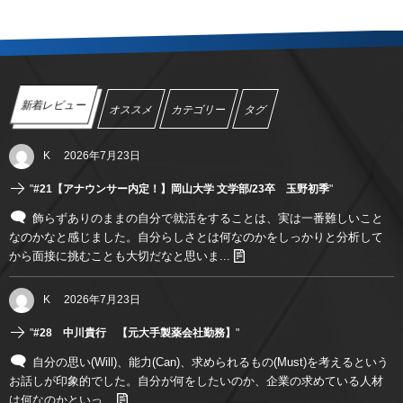
新着レビュー
オススメ
カテゴリー
タグ
K
2026年7月23日
"
#21【アナウンサー内定！】岡山大学 文学部/23卒 玉野初季
"
飾らずありのままの自分で就活をすることは、実は一番難しいこと
なのかなと感じました。自分らしさとは何なのかをしっかりと分析して
から面接に挑むことも大切だなと思いま...
K
2026年7月23日
"
#28 中川貴行 【元大手製薬会社勤務】
"
自分の思い(Will)、能力(Can)、求められるもの(Must)を考えるという
お話しが印象的でした。自分が何をしたいのか、企業の求めている人材
は何なのかといっ...