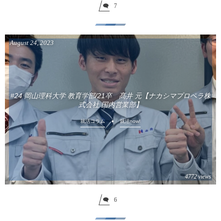
7
August
24
,
2023
#24 岡山理科大学 教育学部/21卒 髙井 元【ナカシマプロペラ株
式会社 国内営業部】
就活コラム
就活now!
4772 views
6