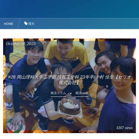
HOME
理大
October
30
,
2023
#28 岡山理科大学工学部 情報工学科 23年卒/中村 佳生【セリオ
株式会社】
就活コラム
就活now!
4307 views