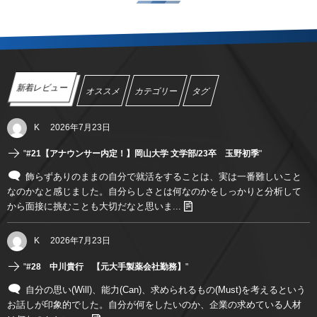
新着レビュー
オススメ
カテゴリー
タグ
K
2026年7月23日
"
#21【アナウンサー内定！】岡山大学 文学部/23卒 玉野初季
"
飾らずありのままの自分で就活をすることは、実は一番難しいこと
なのかなと感じました。自分らしさとは何なのかをしっかりと分析して
から面接に挑むことも大切だなと思いま...
K
2026年7月23日
"
#28 中川貴行 【元大手製薬会社勤務】
"
自分の思い(Will)、能力(Can)、求められるもの(Must)を考えるという
お話しが印象的でした。自分が何をしたいのか、企業の求めている人材