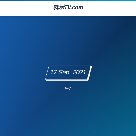
就活TV.com
17 Sep, 2021
Day