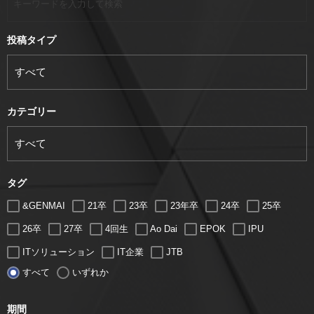
投稿タイプ
カテゴリー
タグ
&GENMAI
21卒
23卒
23年卒
24卒
25卒
26卒
27卒
4回生
Ao Dai
EPOK
IPU
ITソリューション
IT企業
JTB
すべて
いずれか
LUGZ ENTERTAINMENT
Lugz&Jera
MBA
SE
serio
TCC
Web交流会
Web説明会
web面接
期間