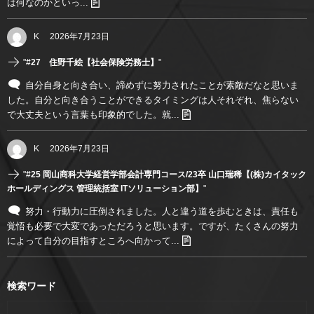
は何なのかといっ...
K
2026年7月23日
"
#27 住野千絵【社会保険労務士】
"
自分自身と向き合い、諦めずに努力されたことが素敵だなと思いま
した。自分と向き合うことができるタイミングは人それぞれ、焦らない
で大丈夫という言葉も印象的でした。就...
K
2026年7月23日
"
#25 岡山商科大学経営学部会計専門コース/23卒 山口瑞稀【(株)カイタック
ホールディングス 管理統括室 ITソリューション部】
"
努力・行動力に圧倒されました。人と違う道を歩むときは、責任も
覚悟も必要で大変であっただろうと思います。ですが、たくさんの努力
によって自分の目指すところへ向かって...
検索ワード