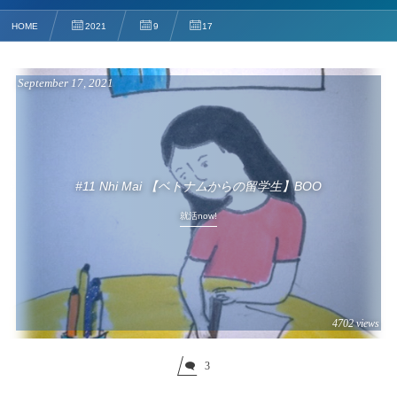
HOME
2021
9
17
September
17
,
2021
#11 Nhi Mai 【ベトナムからの留学生】BOO
就活now!
4702 views
3