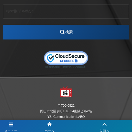
アート
アイスダンス選手
アステラス製薬
アナウンサー
アナウンサー内定
アパレル
インターンシップ
インフルエンサー
うらじゃ
検索
エスタカヤ
えすたかや
エスタカヤ電子工業
エンジニア
エンジニアリング
おかやまWeb交流会
おしゃれ
オンライン
カイタック
キーエンス
キーエンス流性弱説経営
キーエンス解剖
キャリアチェンジ
クリスマス
コンセプトシナジー
サッカー
サ活
システムエンジニア
ズーム配信
セリオ株式会社
セレクトショップ
ダンサー
デザイン
テレビ
テレビせとうち
テレビマン
テレビ局
〒700-0822
ナカシマプロペラ
ナカシマプロペラ株式会社
岡山市北区表町1-10-34山陽ビル2階
Y&I Communication.LABO
ノートルダム
ノートルダム清心
お電話でのお問合わせはこちら
ノートルダム清心女子大学
パーソナルカラー診断
メニュー
ホーム
先頭へ