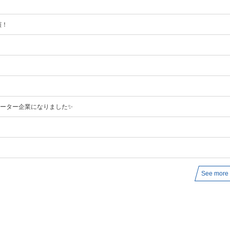
】
演！
ポーター企業になりました✨
See more