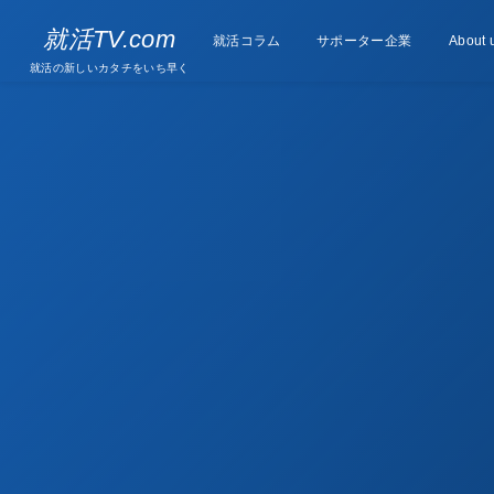
Supporter
就活TV.com
就活コラム
Column
サポーター企業
About 
companies
就活の新しいカタチをいち早く