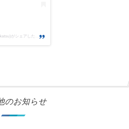
⳹ 就活TV ⳼ ∼なりたい自分になるために∼(@tv_shukatsu)がシェアした投稿
他のお知らせ