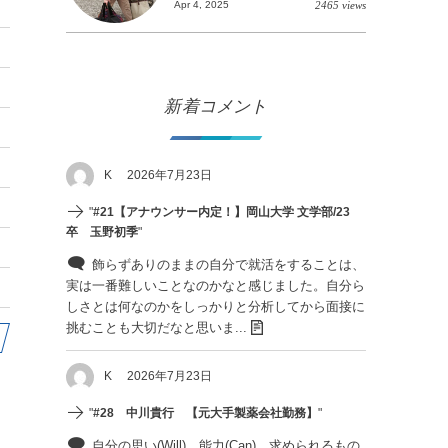
Apr 4, 2025
2465 views
新着コメント
K
2026年7月23日
"
#21【アナウンサー内定！】岡山大学 文学部/23
卒 玉野初季
"
飾らずありのままの自分で就活をすることは、
実は一番難しいことなのかなと感じました。自分ら
しさとは何なのかをしっかりと分析してから面接に
挑むことも大切だなと思いま...
K
2026年7月23日
"
#28 中川貴行 【元大手製薬会社勤務】
"
自分の思い(Will)、能力(Can)、求められるもの