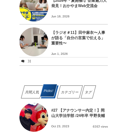
【2026年・夏開催!】企業魅力大
発見！おかやまWeb交流会
Jun 16, 2026
【ラジオ＃11】田中麻衣〜人事
が語る「自分の言葉で伝える」
重要性〜
Jun 1, 2026
31
Picks!
月間人気
カテゴリー
タグ
#27 【アナウンサー内定！】岡
山大学法学部 /24年卒 甲野良輔
Oct 23, 2023
6163 views