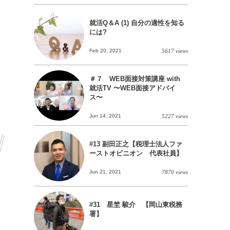
就活Q＆A (1) 自分の適性を知る
には?
Feb 20, 2021
5617 views
＃７ WEB面接対策講座 with
就活TV 〜WEB面接アドバイ
ス〜
Jun 14, 2021
5227 views
#13 副田正之【税理士法人ファ
ーストオピニオン 代表社員】
Jun 21, 2021
7870 views
#31 星埜 駿介 【岡山東税務
署】