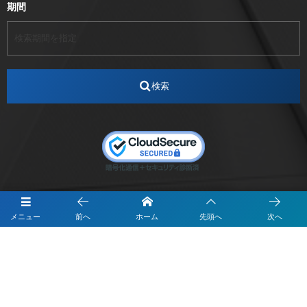
期間
アート
アイスダンス選手
アステラス製薬
アナウンサー
アナウンサー内定
アパレル
インターンシップ
インフルエンサー
うらじゃ
検索
エスタカヤ
えすたかや
エスタカヤ電子工業
エンジニア
エンジニアリング
おかやまWeb交流会
おしゃれ
オンライン
カイタック
キーエンス
キーエンス流性弱説経営
キーエンス解剖
キャリアチェンジ
クリスマス
コンセプトシナジー
サッカー
サ活
システムエンジニア
ズーム配信
メニュー
前へ
ホーム
先頭へ
次へ
セリオ株式会社
セレクトショップ
ダンサー
デザイン
テレビ
テレビせとうち
テレビマン
テレビ局
〒700-0822
ナカシマプロペラ
ナカシマプロペラ株式会社
岡山市北区表町1-10-34山陽ビル2階
Y&I Communication.LABO
ノートルダム
ノートルダム清心
お電話でのお問合わせはこちら