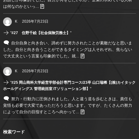
は何なのかといっ...
K
2026年7月23日
"
#27 住野千絵【社会保険労務士】
"
自分自身と向き合い、諦めずに努力されたことが素敵だなと思いま
した。自分と向き合うことができるタイミングは人それぞれ、焦らない
で大丈夫という言葉も印象的でした。就...
K
2026年7月23日
"
#25 岡山商科大学経営学部会計専門コース/23卒 山口瑞稀【(株)カイタック
ホールディングス 管理統括室 ITソリューション部】
"
努力・行動力に圧倒されました。人と違う道を歩むときは、責任も
覚悟も必要で大変であっただろうと思います。ですが、たくさんの努力
によって自分の目指すところへ向かって...
検索ワード