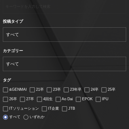
投稿タイプ
カテゴリー
タグ
&GENMAI
21卒
23卒
23年卒
24卒
25卒
26卒
27卒
4回生
Ao Dai
EPOK
IPU
ITソリューション
IT企業
JTB
すべて
いずれか
LUGZ ENTERTAINMENT
Lugz&Jera
MBA
SE
serio
TCC
Web交流会
Web説明会
web面接