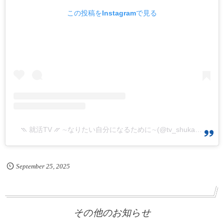
この投稿をInstagramで見る
⳹ 就活TV ⳼ ∼なりたい自分になるために∼(@tv_shukatsu)がシェアした投稿
September
25
,
2025
その他のお知らせ