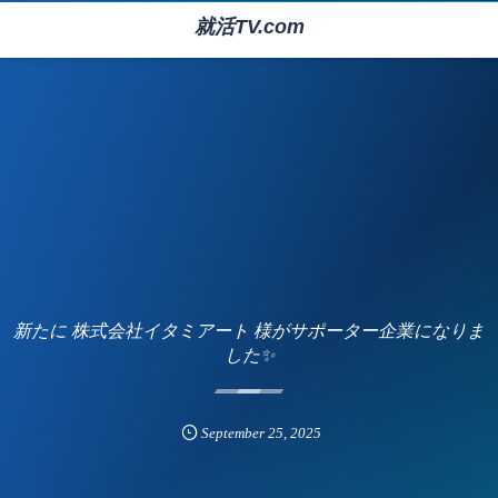
就活TV.com
新たに 株式会社イタミアート 様がサポーター企業になりま
した✨
September
25
,
2025