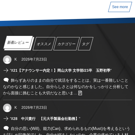
See more
新着レビュー
オススメ
カテゴリー
タグ
K
2026年7月23日
"
#21【アナウンサー内定！】岡山大学 文学部/23卒 玉野初季
"
飾らずありのままの自分で就活をすることは、実は一番難しいこと
なのかなと感じました。自分らしさとは何なのかをしっかりと分析して
から面接に挑むことも大切だなと思いま...
K
2026年7月23日
"
#28 中川貴行 【元大手製薬会社勤務】
"
自分の思い(Will)、能力(Can)、求められるもの(Must)を考えるという
お話しが印象的でした。自分が何をしたいのか、企業の求めている人材