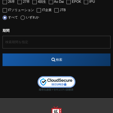
26卒
27卒
4回生
Ao Dai
EPOK
IPU
ITソリューション
IT企業
JTB
すべて
いずれか
LUGZ ENTERTAINMENT
Lugz&Jera
MBA
SE
serio
TCC
Web交流会
Web説明会
web面接
期間
アート
アイスダンス選手
アステラス製薬
アナウンサー
アナウンサー内定
アパレル
インターンシップ
インフルエンサー
うらじゃ
検索
エスタカヤ
えすたかや
エスタカヤ電子工業
エンジニア
エンジニアリング
おかやまWeb交流会
おしゃれ
オンライン
カイタック
キーエンス
キーエンス流性弱説経営
キーエンス解剖
キャリアチェンジ
クリスマス
コンセプトシナジー
サッカー
サ活
システムエンジニア
ズーム配信
セリオ株式会社
セレクトショップ
ダンサー
デザイン