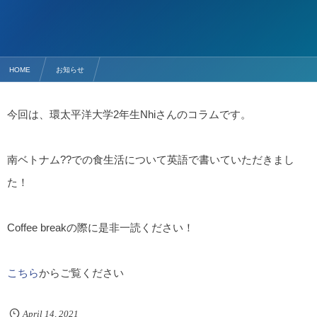
HOME
お知らせ
【新着コラム】ベトナム人留学生Nhiさんの母国での食生活
今回は、環太平洋大学2年生Nhiさんのコラムです。
南ベトナム??での食生活について英語で書いていただきまし
た！
Coffee breakの際に是非一読ください！
こちら
からご覧ください
April
14
,
2021