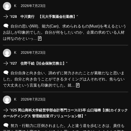
K
2026年7月23日
"
#28 中川貴行 【元大手製薬会社勤務】
"
自分の思い(Will)、能力(Can)、求められるもの(Must)を考えるという
お話しが印象的でした。自分が何をしたいのか、企業の求めている人材
は何なのかといっ...
K
2026年7月23日
"
#27 住野千絵【社会保険労務士】
"
自分自身と向き合い、諦めずに努力されたことが素敵だなと思いま
した。自分と向き合うことができるタイミングは人それぞれ、焦らない
で大丈夫という言葉も印象的でした。就...
K
2026年7月23日
"
#25 岡山商科大学経営学部会計専門コース/23卒 山口瑞稀【(株)カイタック
ホールディングス 管理統括室 ITソリューション部】
"
努力・行動力に圧倒されました。人と違う道を歩むときは、責任も