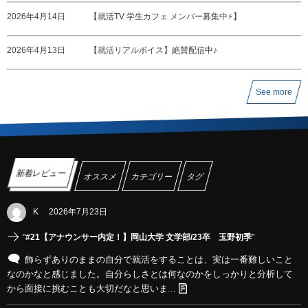
2026年4月14日
【就活TV 学生カフェ メンバー募集中⚡️】
2026年4月13日
【就活リアルボイス】絶賛配信中♪
See more
新着レビュー
オススメ
カテゴリー
タグ
K
2026年7月23日
"
#21【アナウンサー内定！】岡山大学 文学部/23卒 玉野初季
"
飾らずありのままの自分で就活をすることは、実は一番難しいこと
なのかなと感じました。自分らしさとは何なのかをしっかりと分析して
から面接に挑むことも大切だなと思いま...