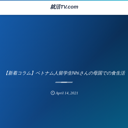
就活TV.com
【新着コラム】ベトナム人留学生Nhiさんの母国での食生活
April
14
,
2021