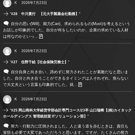
K
2026年7月23日
"
#28 中川貴行 【元大手製薬会社勤務】
"
自分の思い(Will)、能力(Can)、求められるもの(Must)を考えるという
お話しが印象的でした。自分が何をしたいのか、企業の求めている人材
は何なのかといっ...
K
2026年7月23日
"
#27 住野千絵【社会保険労務士】
"
自分自身と向き合い、諦めずに努力されたことが素敵だなと思いま
した。自分と向き合うことができるタイミングは人それぞれ、焦らない
で大丈夫という言葉も印象的でした。就...
K
2026年7月23日
"
#25 岡山商科大学経営学部会計専門コース/23卒 山口瑞稀【(株)カイタック
ホールディングス 管理統括室 ITソリューション部】
"
努力・行動力に圧倒されました。人と違う道を歩むときは、責任も
覚悟も必要で大変であっただろうと思います。ですが、たくさんの努力