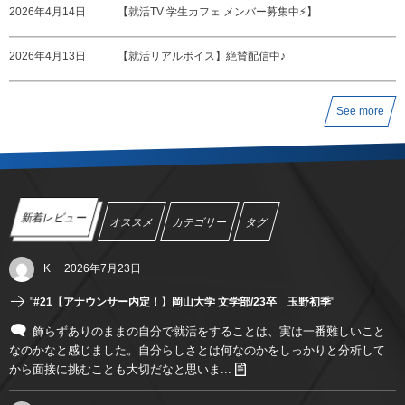
2026年4月14日
【就活TV 学生カフェ メンバー募集中⚡️】
2026年4月13日
【就活リアルボイス】絶賛配信中♪
See more
新着レビュー
オススメ
カテゴリー
タグ
K
2026年7月23日
"
#21【アナウンサー内定！】岡山大学 文学部/23卒 玉野初季
"
飾らずありのままの自分で就活をすることは、実は一番難しいこと
なのかなと感じました。自分らしさとは何なのかをしっかりと分析して
から面接に挑むことも大切だなと思いま...