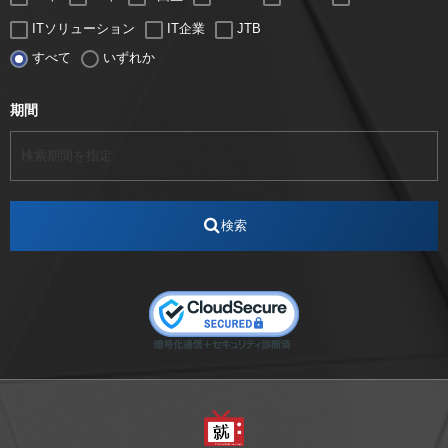
ITソリューション
IT企業
JTB
すべて
いずれか
LUGZ ENTERTAINMENT
Lugz&Jera
MBA
SE
serio
TCC
Web交流会
Web説明会
web面接
期間
アート
アイスダンス選手
アステラス製薬
アナウンサー
アナウンサー内定
アパレル
インターンシップ
インフルエンサー
うらじゃ
検索
エスタカヤ
えすたかや
エスタカヤ電子工業
エンジニア
エンジニアリング
おかやまWeb交流会
おしゃれ
オンライン
カイタック
キーエンス
キーエンス流性弱説経営
キーエンス解剖
キャリアチェンジ
クリスマス
コンセプトシナジー
サッカー
サ活
システムエンジニア
ズーム配信
セリオ株式会社
セレクトショップ
ダンサー
デザイン