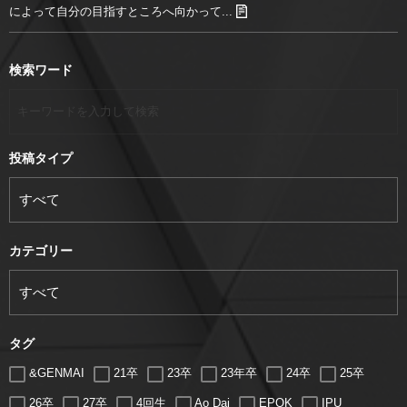
によって自分の目指すところへ向かって...
検索ワード
投稿タイプ
カテゴリー
タグ
&GENMAI
21卒
23卒
23年卒
24卒
25卒
26卒
27卒
4回生
Ao Dai
EPOK
IPU