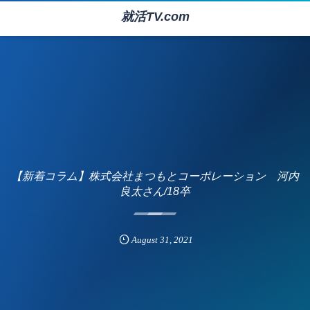
就活TV.com
【新着コラム】株式会社まつもとコーポレーション 河内
良太さん/18卒
August
31
,
2021