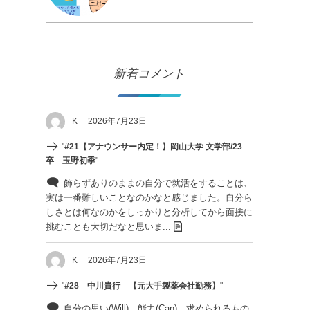
新着コメント
K
2026年7月23日
"
#21【アナウンサー内定！】岡山大学 文学部/23
卒 玉野初季
"
飾らずありのままの自分で就活をすることは、
実は一番難しいことなのかなと感じました。自分ら
しさとは何なのかをしっかりと分析してから面接に
挑むことも大切だなと思いま...
K
2026年7月23日
"
#28 中川貴行 【元大手製薬会社勤務】
"
自分の思い(Will)、能力(Can)、求められるもの