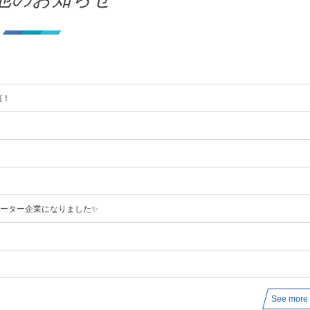
】
演！
ポーター企業になりました✨
See more