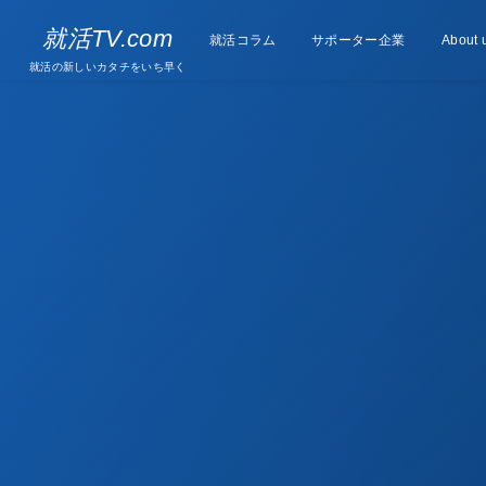
Supporter
就活TV.com
就活コラム
Column
サポーター企業
About 
companies
就活の新しいカタチをいち早く