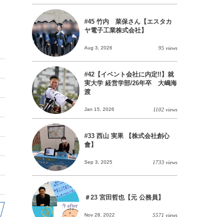
#45 竹内 菜保さん【エスタカ
ヤ電子工業株式会社】
Aug 3, 2026
95 views
#42【イベント会社に内定!!】就
実大学 経営学部/26年卒 大嶋海
渡
Jan 15, 2026
1102 views
#33 西山 実果 【株式会社創心
會】
Sep 3, 2025
1733 views
＃23 宮田哲也【元 公務員】
Nov 28, 2022
5571 views