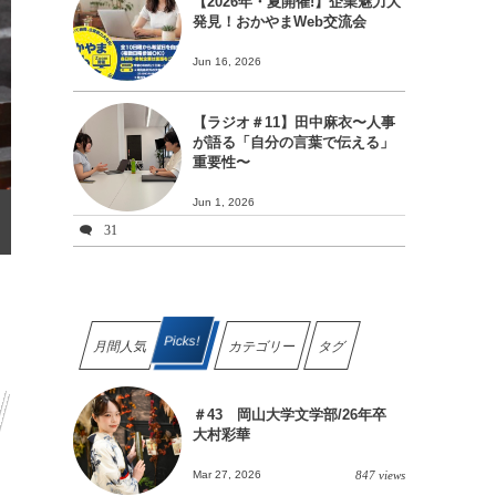
【2026年・夏開催!】企業魅力大
発見！おかやまWeb交流会
Jun 16, 2026
【ラジオ＃11】田中麻衣〜人事
が語る「自分の言葉で伝える」
重要性〜
Jun 1, 2026
31
Picks!
月間人気
カテゴリー
タグ
＃43 岡山大学文学部/26年卒
大村彩華
Mar 27, 2026
847 views