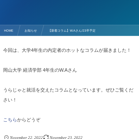
HOME
お知らせ
【新着コラム】W.Aさん/23卒予定
今回は、大学4年生の内定者のホットなコラムが届きました！
岡山大学 経済学部 4年生のW.Aさん
うらじゃと就活を交えたコラムとなっています。ぜひご覧くだ
さい！
こちら
からどうぞ
November
22
,
2022
November
23
,
2022