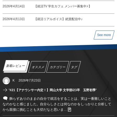
2026年4月14日
【就活TV 学生カフェ メンバー募集中⚡️】
2026年4月13日
【就活リアルボイス】絶賛配信中♪
See more
新着レビュー
オススメ
カテゴリー
タグ
K
2026年7月23日
"
#21【アナウンサー内定！】岡山大学 文学部/23卒 玉野初季
"
飾らずありのままの自分で就活をすることは、実は一番難しいこと
なのかなと感じました。自分らしさとは何なのかをしっかりと分析して
から面接に挑むことも大切だなと思いま...