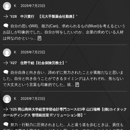
K
2026年7月23日
"
#28 中川貴行 【元大手製薬会社勤務】
"
自分の思い(Will)、能力(Can)、求められるもの(Must)を考えるという
お話しが印象的でした。自分が何をしたいのか、企業の求めている人材
は何なのかといっ...
K
2026年7月23日
"
#27 住野千絵【社会保険労務士】
"
自分自身と向き合い、諦めずに努力されたことが素敵だなと思いま
した。自分と向き合うことができるタイミングは人それぞれ、焦らない
で大丈夫という言葉も印象的でした。就...
K
2026年7月23日
"
#25 岡山商科大学経営学部会計専門コース/23卒 山口瑞稀【(株)カイタック
ホールディングス 管理統括室 ITソリューション部】
"
努力・行動力に圧倒されました。人と違う道を歩むときは、責任も