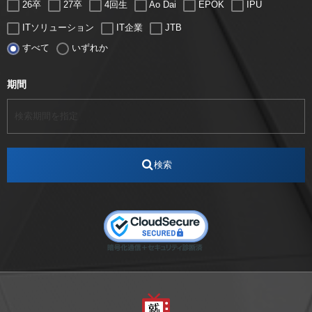
26卒
27卒
4回生
Ao Dai
EPOK
IPU
ITソリューション
IT企業
JTB
すべて
いずれか
LUGZ ENTERTAINMENT
Lugz&Jera
MBA
SE
serio
TCC
Web交流会
Web説明会
web面接
期間
アート
アイスダンス選手
アステラス製薬
アナウンサー
アナウンサー内定
アパレル
インターンシップ
インフルエンサー
うらじゃ
検索
エスタカヤ
えすたかや
エスタカヤ電子工業
エンジニア
エンジニアリング
おかやまWeb交流会
おしゃれ
オンライン
カイタック
キーエンス
キーエンス流性弱説経営
キーエンス解剖
キャリアチェンジ
クリスマス
コンセプトシナジー
サッカー
サ活
システムエンジニア
ズーム配信
セリオ株式会社
セレクトショップ
ダンサー
デザイン