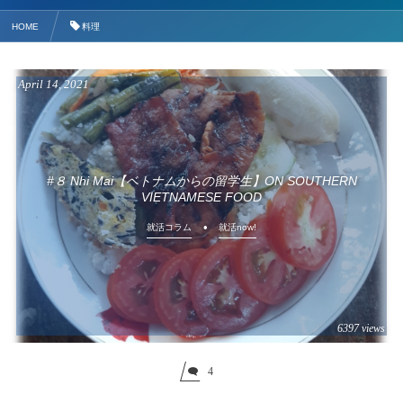
HOME
料理
April
14
,
2021
#８ Nhi Mai【ベトナムからの留学生】ON SOUTHERN
VIETNAMESE FOOD
就活コラム
就活now!
6397 views
4