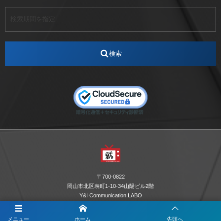
アート
アイスダンス選手
アステラス製薬
アナウンサー
アナウンサー内定
アパレル
インターンシップ
インフルエンサー
うらじゃ
検索
エスタカヤ
えすたかや
エスタカヤ電子工業
エンジニア
エンジニアリング
おかやまWeb交流会
おしゃれ
オンライン
カイタック
キーエンス
キーエンス流性弱説経営
キーエンス解剖
キャリアチェンジ
クリスマス
コンセプトシナジー
サッカー
サ活
システムエンジニア
ズーム配信
セリオ株式会社
セレクトショップ
ダンサー
デザイン
テレビ
テレビせとうち
テレビマン
テレビ局
〒700-0822
ナカシマプロペラ
ナカシマプロペラ株式会社
岡山市北区表町1-10-34山陽ビル2階
Y&I Communication.LABO
ノートルダム
ノートルダム清心
お電話でのお問合わせはこちら
ノートルダム清心女子大学
パーソナルカラー診断
メニュー
ホーム
先頭へ