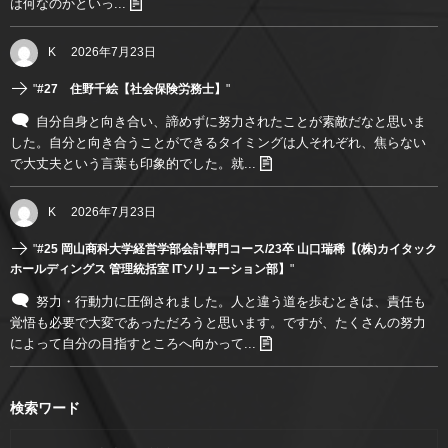
は何なのかといっ...
K
2026年7月23日
"
#27 住野千絵【社会保険労務士】
"
自分自身と向き合い、諦めずに努力されたことが素敵だなと思いま
した。自分と向き合うことができるタイミングは人それぞれ、焦らない
で大丈夫という言葉も印象的でした。就...
K
2026年7月23日
"
#25 岡山商科大学経営学部会計専門コース/23卒 山口瑞稀【(株)カイタック
ホールディングス 管理統括室 ITソリューション部】
"
努力・行動力に圧倒されました。人と違う道を歩むときは、責任も
覚悟も必要で大変であっただろうと思います。ですが、たくさんの努力
によって自分の目指すところへ向かって...
検索ワード