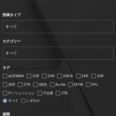
投稿タイプ
カテゴリー
タグ
&GENMAI
21卒
23卒
23年卒
24卒
25卒
26卒
27卒
4回生
Ao Dai
EPOK
IPU
ITソリューション
IT企業
JTB
すべて
いずれか
LUGZ ENTERTAINMENT
Lugz&Jera
MBA
SE
serio
TCC
Web交流会
Web説明会
web面接
期間