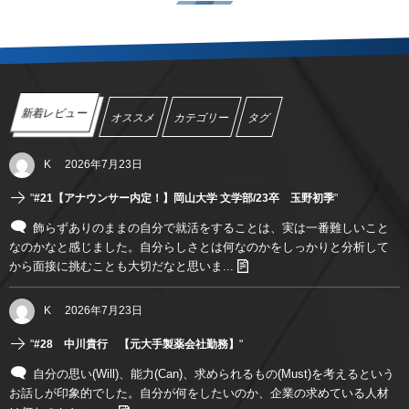
新着レビュー
オススメ
カテゴリー
タグ
K
2026年7月23日
"
#21【アナウンサー内定！】岡山大学 文学部/23卒 玉野初季
"
飾らずありのままの自分で就活をすることは、実は一番難しいこと
なのかなと感じました。自分らしさとは何なのかをしっかりと分析して
から面接に挑むことも大切だなと思いま...
K
2026年7月23日
"
#28 中川貴行 【元大手製薬会社勤務】
"
自分の思い(Will)、能力(Can)、求められるもの(Must)を考えるという
お話しが印象的でした。自分が何をしたいのか、企業の求めている人材