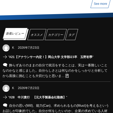
See more
新着レビュー
オススメ
カテゴリー
タグ
K
2026年7月23日
"
#21【アナウンサー内定！】岡山大学 文学部/23卒 玉野初季
"
飾らずありのままの自分で就活をすることは、実は一番難しいこと
なのかなと感じました。自分らしさとは何なのかをしっかりと分析して
から面接に挑むことも大切だなと思いま...
K
2026年7月23日
"
#28 中川貴行 【元大手製薬会社勤務】
"
自分の思い(Will)、能力(Can)、求められるもの(Must)を考えるという
お話しが印象的でした。自分が何をしたいのか、企業の求めている人材