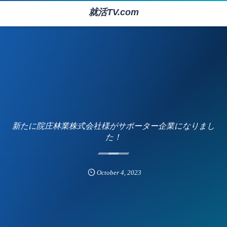
就活TV.com
新たに院庄林業株式会社様がサポーター企業になりまし
た！
October
4
,
2023