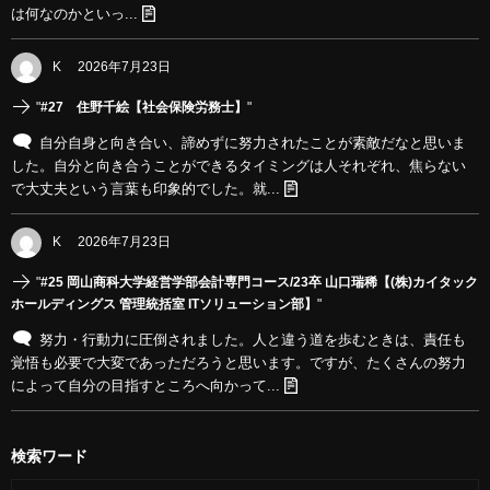
は何なのかといっ...
K
2026年7月23日
"
#27 住野千絵【社会保険労務士】
"
自分自身と向き合い、諦めずに努力されたことが素敵だなと思いま
した。自分と向き合うことができるタイミングは人それぞれ、焦らない
で大丈夫という言葉も印象的でした。就...
K
2026年7月23日
"
#25 岡山商科大学経営学部会計専門コース/23卒 山口瑞稀【(株)カイタック
ホールディングス 管理統括室 ITソリューション部】
"
努力・行動力に圧倒されました。人と違う道を歩むときは、責任も
覚悟も必要で大変であっただろうと思います。ですが、たくさんの努力
によって自分の目指すところへ向かって...
検索ワード