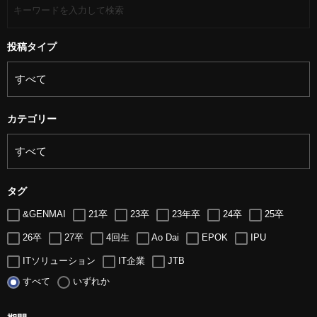
投稿タイプ
カテゴリー
タグ
&GENMAI
21卒
23卒
23年卒
24卒
25卒
26卒
27卒
4回生
Ao Dai
EPOK
IPU
ITソリューション
IT企業
JTB
すべて
いずれか
LUGZ ENTERTAINMENT
Lugz&Jera
MBA
SE
serio
TCC
Web交流会
Web説明会
web面接