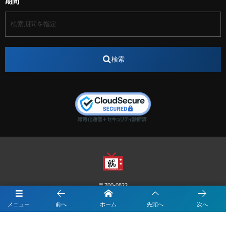
期間
アート
アイスダンス選手
アステラス製薬
アナウンサー
アナウンサー内定
アパレル
インターンシップ
インフルエンサー
うらじゃ
検索
エスタカヤ
えすたかや
エスタカヤ電子工業
エンジニア
エンジニアリング
おかやまWeb交流会
おしゃれ
オンライン
カイタック
キーエンス
キーエンス流性弱説経営
キーエンス解剖
キャリアチェンジ
クリスマス
コンセプトシナジー
サッカー
サ活
システムエンジニア
ズーム配信
セリオ株式会社
セレクトショップ
ダンサー
デザイン
テレビ
テレビせとうち
テレビマン
テレビ局
〒700-0822
ナカシマプロペラ
ナカシマプロペラ株式会社
岡山市北区表町1-10-34山陽ビル2階
メニュー
前へ
ホーム
先頭へ
次へ
Y&I Communication.LABO
ノートルダム
ノートルダム清心
お電話でのお問合わせはこちら