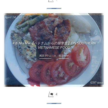
April
14
,
2021
#８ Nhi Mai【ベトナムからの留学生】ON SOUTHERN
VIETNAMESE FOOD
就活コラム
就活now!
6397 views
4