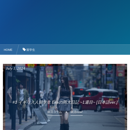
HOME
留学生
July
1
,
2024
#1 イギリス人留学生 Ellaの岡大日記 ~1週目~ [日本語ver.]
就活コラム
就活now!