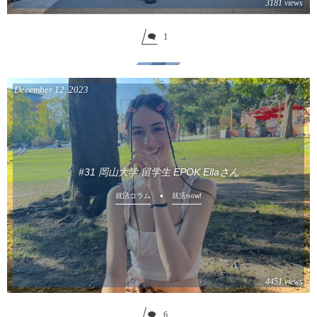
3181 views
1
December
12
,
2023
#31 岡山大学 留学生 EPOK Ellaさん
就活コラム
就活now!
4451 views
6