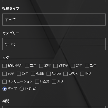
投稿タイプ
カテゴリー
タグ
&GENMAI
21卒
23卒
23年卒
24卒
25卒
26卒
27卒
4回生
Ao Dai
EPOK
IPU
ITソリューション
IT企業
JTB
すべて
いずれか
LUGZ ENTERTAINMENT
Lugz&Jera
MBA
SE
serio
TCC
Web交流会
Web説明会
web面接
期間
アート
アイスダンス選手
アステラス製薬