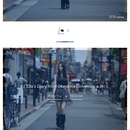
3570 views
1
July
1
,
2024
#1 Ella’s Diary from Okayama University, a Bri ...
就活コラム
就活now!