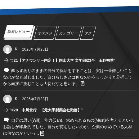
新着レビュー
オススメ
カテゴリー
タグ
K
2026年7月23日
"
#21【アナウンサー内定！】岡山大学 文学部/23卒 玉野初季
"
飾らずありのままの自分で就活をすることは、実は一番難しいこと
なのかなと感じました。自分らしさとは何なのかをしっかりと分析して
から面接に挑むことも大切だなと思いま...
K
2026年7月23日
"
#28 中川貴行 【元大手製薬会社勤務】
"
自分の思い(Will)、能力(Can)、求められるもの(Must)を考えるという
お話しが印象的でした。自分が何をしたいのか、企業の求めている人材
は何なのかといっ...