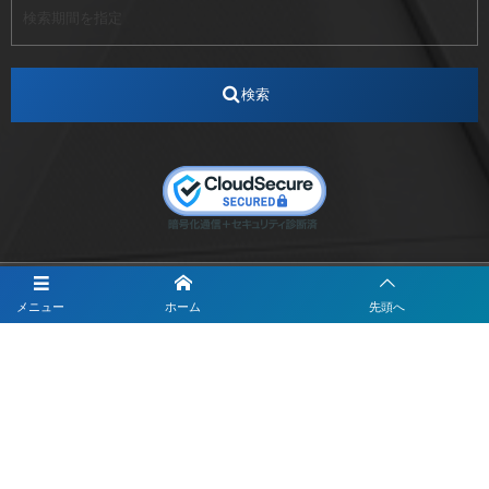
アナウンサー
アナウンサー内定
アパレル
インターンシップ
インフルエンサー
うらじゃ
検索
エスタカヤ
えすたかや
エスタカヤ電子工業
エンジニア
エンジニアリング
おかやまWeb交流会
おしゃれ
オンライン
カイタック
キーエンス
キーエンス流性弱説経営
キーエンス解剖
キャリアチェンジ
クリスマス
コンセプトシナジー
サッカー
サ活
システムエンジニア
ズーム配信
メニュー
ホーム
先頭へ
セリオ株式会社
セレクトショップ
ダンサー
デザイン
テレビ
テレビせとうち
テレビマン
テレビ局
〒700-0822
ナカシマプロペラ
ナカシマプロペラ株式会社
岡山市北区表町1-10-34山陽ビル2階
Y&I Communication.LABO
ノートルダム
ノートルダム清心
お電話でのお問合わせはこちら
ノートルダム清心女子大学
パーソナルカラー診断