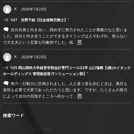
K
2026年7月23日
"
#27 住野千絵【社会保険労務士】
"
自分自身と向き合い、諦めずに努力されたことが素敵だなと思いま
した。自分と向き合うことができるタイミングは人それぞれ、焦らない
で大丈夫という言葉も印象的でした。就...
K
2026年7月23日
"
#25 岡山商科大学経営学部会計専門コース/23卒 山口瑞稀【(株)カイタック
ホールディングス 管理統括室 ITソリューション部】
"
努力・行動力に圧倒されました。人と違う道を歩むときは、責任も
覚悟も必要で大変であっただろうと思います。ですが、たくさんの努力
によって自分の目指すところへ向かって...
検索ワード